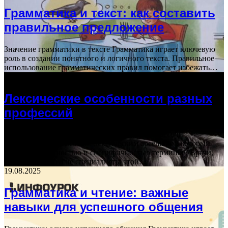
Грамматика и текст: как составить
правильное предложение
Значение грамматики в тексте Грамматика играет ключевую
роль в создании понятного и логичного текста. Правильное
использование грамматических правил помогает избежать…
12.04.2026
Лексические особенности разных
профессий
Медицинские профессии Медицинские профессии
характеризуются особым лексическим арсеналом, который
отличается точностью и специфичностью терминов. Врачи,
медсестры и другие специалисты этой…
19.08.2025
Грамматика и чтение: важные
навыки для успешного общения