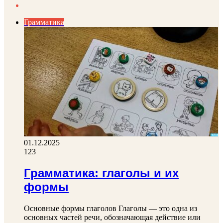
page
Next
page
Грамматика
01.12.2025
123
Грамматика: глаголы и их
формы
Основные формы глаголов Глаголы — это одна из
основных частей речи, обозначающая действие или