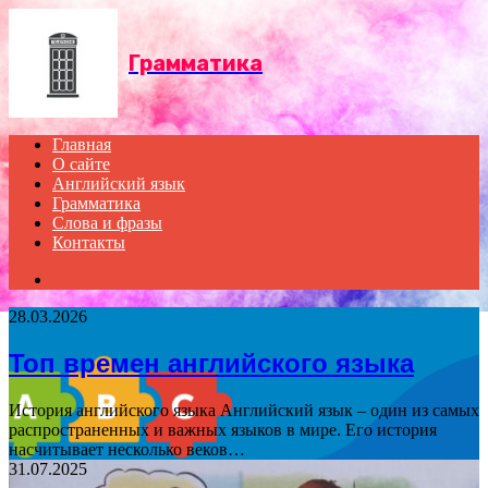
Menu
Грамматика
Главная
О сайте
Английский язык
Грамматика
Слова и фразы
Контакты
Search
for
28.03.2026
Топ времен английского языка
История английского языка Английский язык – один из самых
распространенных и важных языков в мире. Его история
насчитывает несколько веков…
31.07.2025