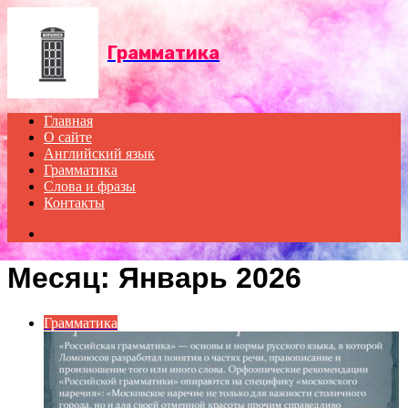
Menu
Грамматика
Главная
О сайте
Английский язык
Грамматика
Слова и фразы
Контакты
Search
for
Месяц:
Январь 2026
Грамматика