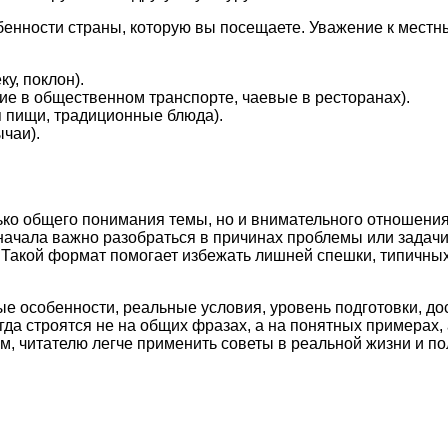
енности страны, которую вы посещаете. Уважение к местн
у, поклон).
е в общественном транспорте, чаевые в ресторанах).
я пищи, традиционные блюда).
чаи).
ько общего понимания темы, но и внимательного отношения
начала важно разобраться в причинах проблемы или задач
и. Такой формат помогает избежать лишней спешки, типичн
ые особенности, реальные условия, уровень подготовки, д
а строятся не на общих фразах, а на понятных примерах, 
м, читателю легче применить советы в реальной жизни и по