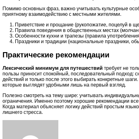
Помимо основных фраз, важно учитывать культурные особ
приятному взаимодействию с местными жителями.
Приветствие и прощание (рукопожатие, поцелуй в щек
Правила поведения в общественных местах (молчани
Особенности кухни и трапезы (правила употреблени
Праздники и традиции (национальные праздники, обы
Практические рекомендации
Лексический минимум для путешествий
требует не тол
пользы приносит спокойный, последовательный подход: с
действий и только после этого выбирать конкретные шаг
которые выглядят удобными лишь на первый взгляд.
Полезно смотреть на тему шире: учитывать индивидуальн
ограничения. Именно поэтому хорошие рекомендации всегд
Когда материал объясняет логику действий простым языко
лишнего стресса.
Facebook
Twitter
LinkedIn
Tumblr
Pinterest
Reddit
VKontakte
Odnoklassniki
Skype
WhatsApp
Telegram
Viber
Share
Print
via
Email