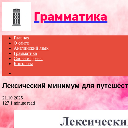
Menu
Грамматика
Главная
О сайте
Английский язык
Грамматика
Слова и фразы
Контакты
Search
for
Лексический минимум для путешес
21.10.2025
127
1 minute read