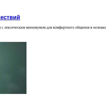
шествий
я с лексическим минимумом для комфортного общения в незнак