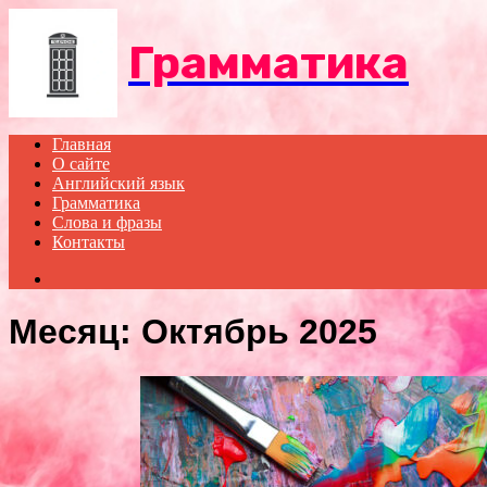
Menu
Грамматика
Главная
О сайте
Английский язык
Грамматика
Слова и фразы
Контакты
Search
for
Месяц:
Октябрь 2025