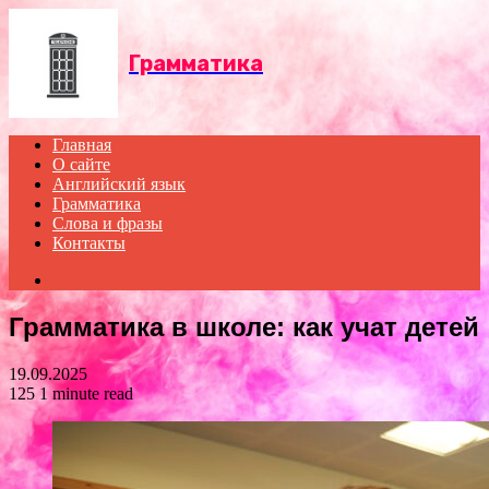
Menu
Грамматика
Главная
О сайте
Английский язык
Грамматика
Слова и фразы
Контакты
Search
for
Грамматика в школе: как учат детей
19.09.2025
125
1 minute read