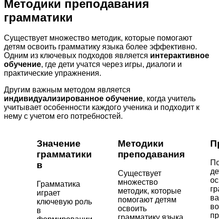
Методики преподавания
грамматики
Существует множество методик, которые помогают
детям освоить грамматику языка более эффективно.
Одним из ключевых подходов является
интерактивное
обучение
, где дети учатся через игры, диалоги и
практические упражнения.
Другим важным методом является
индивидуализированное обучение
, когда учитель
учитывает особенности каждого ученика и подходит к
нему с учетом его потребностей.
Значение
Методики
П
грамматики
преподавания
По
в
де
Существует
о
множество
Грамматика
гр
методик, которые
играет
ва
помогают детям
ключевую роль
во
освоить
в
пр
грамматику языка