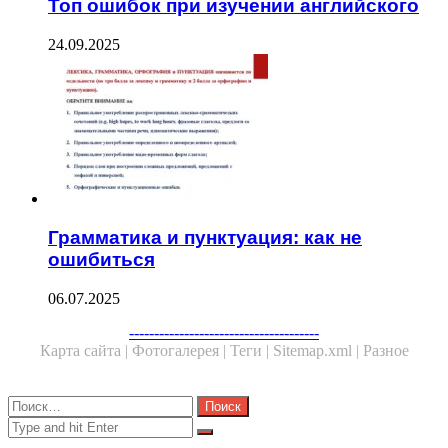
Топ ошибок при изучении английского
24.09.2025
Грамматика и пунктуация: как не
ошибиться
06.07.2025
Facebook
Twitter
WhatsApp
Telegram
--------------------------------------
Карта сайта |
Фотогалерея |
Теги |
Sitemap.xml |
Разное
Close
Найти:
Close
Search