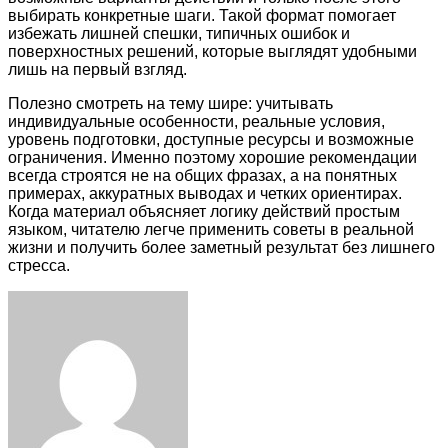
выбирать конкретные шаги. Такой формат помогает
избежать лишней спешки, типичных ошибок и
поверхностных решений, которые выглядят удобными
лишь на первый взгляд.
Полезно смотреть на тему шире: учитывать
индивидуальные особенности, реальные условия,
уровень подготовки, доступные ресурсы и возможные
ограничения. Именно поэтому хорошие рекомендации
всегда строятся не на общих фразах, а на понятных
примерах, аккуратных выводах и четких ориентирах.
Когда материал объясняет логику действий простым
языком, читателю легче применить советы в реальной
жизни и получить более заметный результат без лишнего
стресса.
Facebook
Twitter
LinkedIn
Tumblr
Pinterest
Reddit
VKontakte
Odnoklassniki
Skype
WhatsApp
Telegram
Viber
Share
Print
via
Email