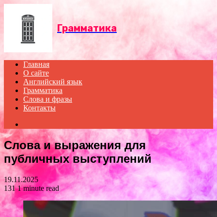
Menu
Грамматика
Главная
О сайте
Английский язык
Грамматика
Слова и фразы
Контакты
Search
for
Слова и выражения для
публичных выступлений
19.11.2025
131
1 minute read