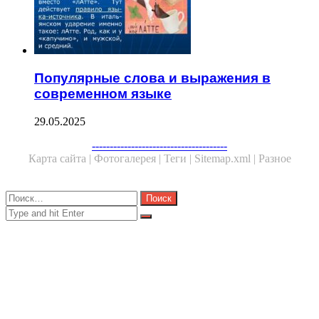
Популярные слова и выражения в
современном языке
29.05.2025
Facebook
Twitter
WhatsApp
Telegram
--------------------------------------
Карта сайта |
Фотогалерея |
Теги |
Sitemap.xml |
Разное
Close
Найти:
Close
Search
for